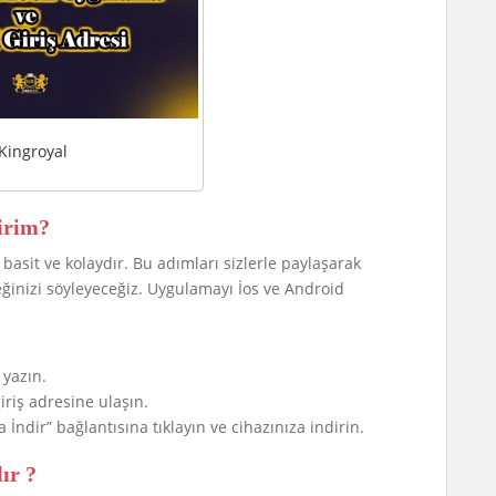
Kingroyal
irim?
asit ve kolaydır. Bu adımları sizlerle paylaşarak
ğinizi söyleyeceğiz. Uygulamayı İos ve Android
 yazın.
giriş adresine ulaşın.
ndir” bağlantısına tıklayın ve cihazınıza indirin.
ır ?