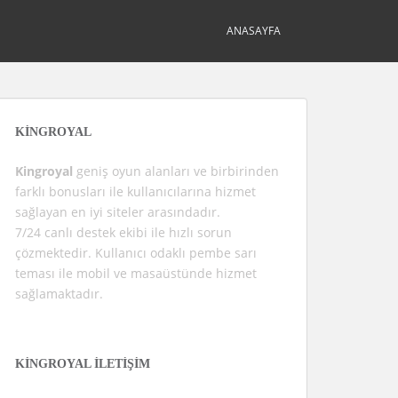
ANASAYFA
KINGROYAL
Kingroyal
geniş oyun alanları ve birbirinden
farklı bonusları ile kullanıcılarına hizmet
sağlayan en iyi siteler arasındadır.
7/24 canlı destek ekibi ile hızlı sorun
çözmektedir. Kullanıcı odaklı pembe sarı
teması ile mobil ve masaüstünde hizmet
sağlamaktadır.
KINGROYAL İLETIŞIM